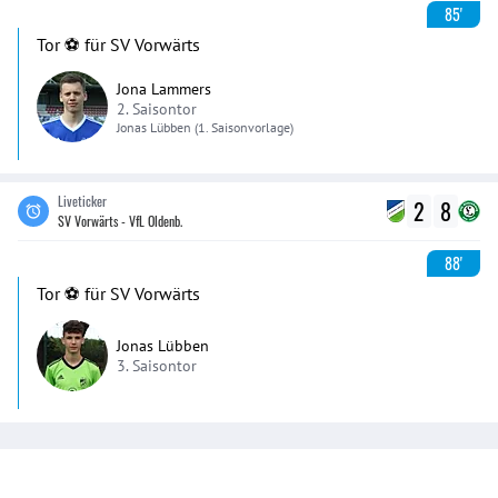
85'
Tor ⚽️ für SV Vorwärts
Jona Lammers
2. Saisontor
Jonas
Lübben
(1. Saisonvorlage)
Liveticker
2
8
SV Vorwärts - VfL Oldenb.
88'
Tor ⚽️ für SV Vorwärts
Jonas Lübben
3. Saisontor