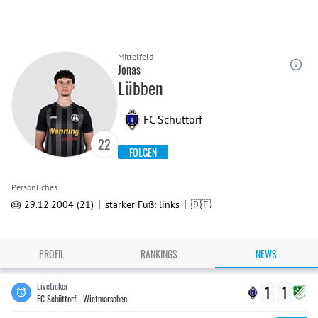
Mittelfeld
Jonas
Lübben
FC Schüttorf
22
FOLGEN
Persönliches
|
|
🎂 29.12.2004 (21)
starker Fuß: links
🇩🇪
PROFIL
RANKINGS
NEWS
Liveticker
1
1
FC Schüttorf - Wietmarschen