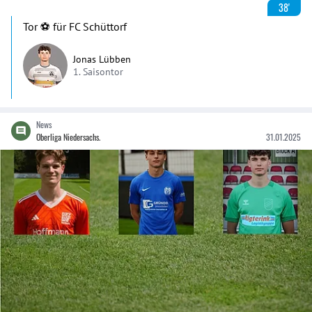
38'
Tor ⚽️ für FC Schüttorf
Jonas Lübben
1. Saisontor
News
Oberliga Niedersachs.
31.01.2025