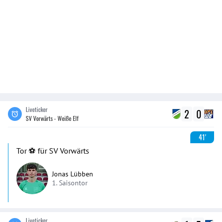
Liveticker
2
0
SV Vorwärts - Weiße Elf
41'
Tor ⚽️ für SV Vorwärts
Jonas Lübben
1. Saisontor
Liveticker