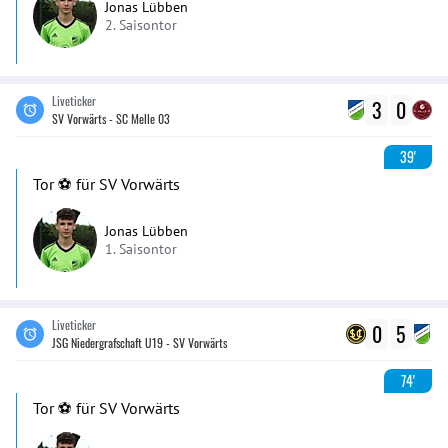
Jonas Lübben
2. Saisontor
Liveticker
3
0
SV Vorwärts - SC Melle 03
39'
Tor ⚽️ für SV Vorwärts
Jonas Lübben
1. Saisontor
Liveticker
0
5
JSG Niedergrafschaft U19 - SV Vorwärts
74'
Tor ⚽️ für SV Vorwärts