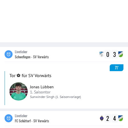
Liveticker
0
3
Schwefingen - SV Vorwärts
71'
Tor ⚽️ für SV Vorwärts
Jonas Lübben
1. Saisontor
Sunwinder
Singh
(1. Saisonvorlage)
Liveticker
2
4
FC Schüttorf - SV Vorwärts