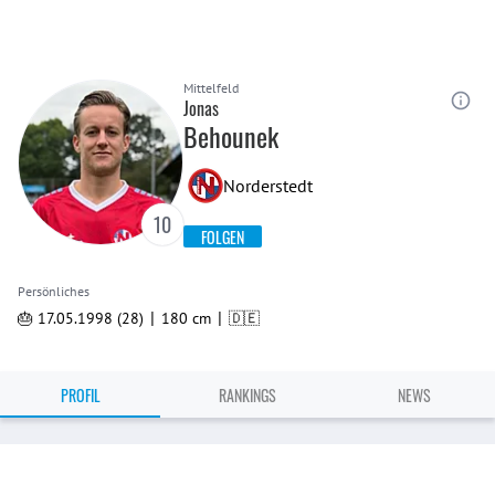
Mittelfeld
Jonas
Behounek
Norderstedt
10
FOLGEN
Persönliches
|
|
🎂 17.05.1998 (28)
180 cm
🇩🇪
PROFIL
RANKINGS
NEWS