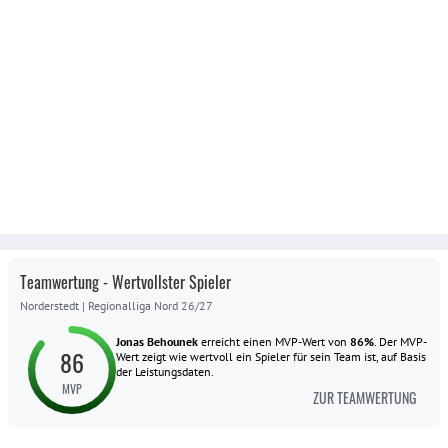
Teamwertung - Wertvollster Spieler
Norderstedt
|
Regionalliga Nord 26/27
Jonas Behounek
erreicht einen MVP-Wert von
86
%
.
Der MVP-
86
Wert zeigt wie wertvoll ein Spieler für sein Team ist, auf Basis
der Leistungsdaten.
MVP
ZUR TEAMWERTUNG