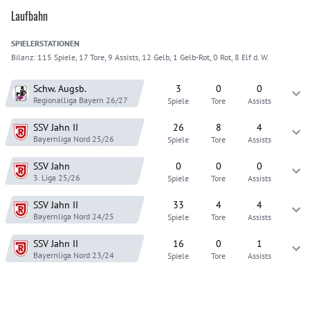
Laufbahn
SPIELER
STATIONEN
Bilanz:
115 Spiele, 17 Tore, 9 Assists, 12 Gelb, 1 Gelb-Rot, 0 Rot, 8 Elf d. W.
Schw. Augsb.
3
0
0
Regionalliga Bayern
26/27
Spiele
Tore
Assists
SSV Jahn
II
26
8
4
Bayernliga Nord
25/26
Spiele
Tore
Assists
SSV Jahn
0
0
0
3. Liga
25/26
Spiele
Tore
Assists
SSV Jahn
II
33
4
4
Bayernliga Nord
24/25
Spiele
Tore
Assists
SSV Jahn
II
16
0
1
Bayernliga Nord
23/24
Spiele
Tore
Assists