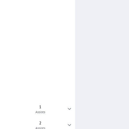
1
Assists
2
Assists