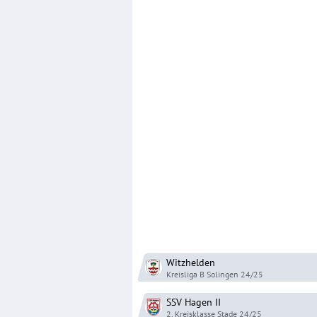
Witzhelden
Kreisliga B Solingen
24/25
SSV Hagen
II
2. Kreisklasse Stade
24/25