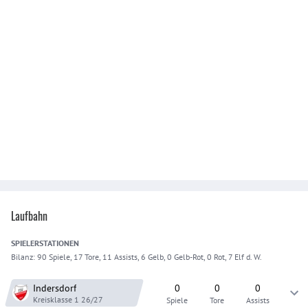
Laufbahn
SPIELER
STATIONEN
Bilanz:
90 Spiele, 17 Tore, 11 Assists, 6 Gelb, 0 Gelb-Rot, 0 Rot, 7 Elf d. W.
Indersdorf
0
0
0
Kreisklasse 1
26/27
Spiele
Tore
Assists