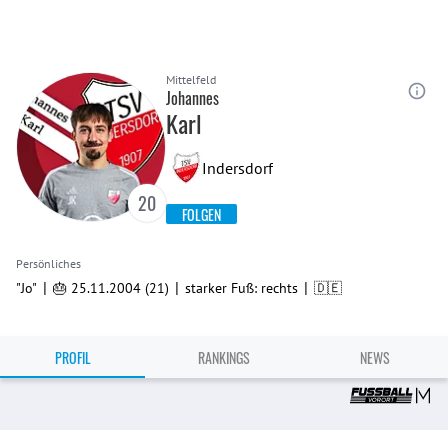
Mittelfeld
Johannes
Karl
Indersdorf
20
FOLGEN
Persönliches
|
|
|
"Jo"
🎂 25.11.2004 (21)
starker Fuß: rechts
🇩🇪
PROFIL
RANKINGS
NEWS