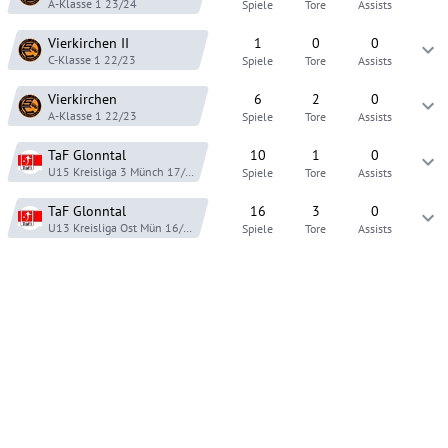
A-Klasse 1
23/24
Spiele
Tore
Assists
Vierkirchen
II
1
0
0
C-Klasse 1
22/23
Spiele
Tore
Assists
Vierkirchen
6
2
0
A-Klasse 1
22/23
Spiele
Tore
Assists
TaF Glonntal
10
1
0
U15 Kreisliga 3 Münch
17/18
Spiele
Tore
Assists
TaF Glonntal
16
3
0
U13 Kreisliga Ost Mün
16/17
Spiele
Tore
Assists