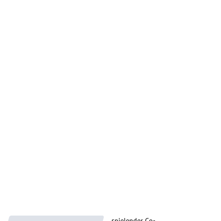
spielender Co-