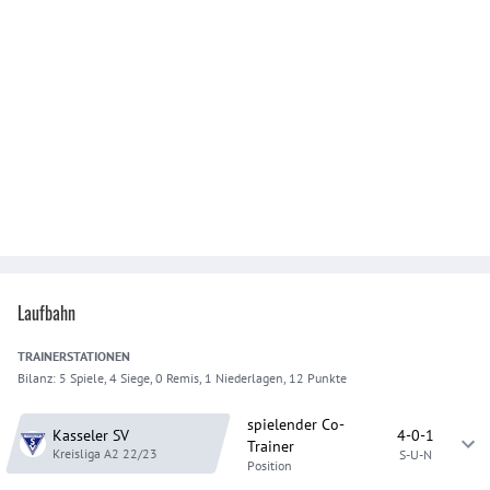
Laufbahn
TRAINER
STATIONEN
Bilanz:
5 Spiele, 4 Siege, 0 Remis, 1 Niederlagen, 12 Punkte
spielender Co-
Kasseler SV
4-0-1
Trainer
Kreisliga A2
22/23
S-U-N
Position