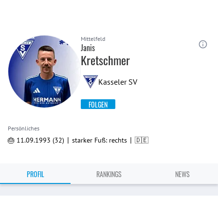
Mittelfeld
Janis
Kretschmer
Kasseler SV
FOLGEN
Persönliches
|
|
🎂 11.09.1993 (32)
starker Fuß: rechts
🇩🇪
PROFIL
RANKINGS
NEWS