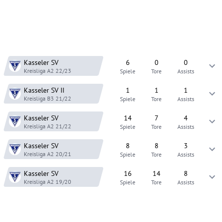
Kasseler SV
6
0
0
Kreisliga A2
22/23
Spiele
Tore
Assists
Kasseler SV
II
1
1
1
Kreisliga B3
21/22
Spiele
Tore
Assists
Kasseler SV
14
7
4
Kreisliga A2
21/22
Spiele
Tore
Assists
Kasseler SV
8
8
3
Kreisliga A2
20/21
Spiele
Tore
Assists
Kasseler SV
16
14
8
Kreisliga A2
19/20
Spiele
Tore
Assists