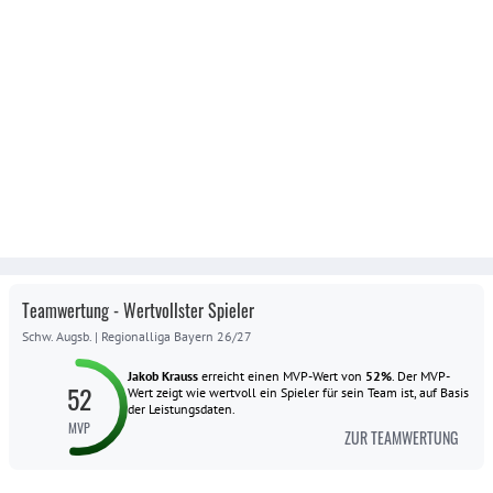
Teamwertung - Wertvollster Spieler
Schw. Augsb.
|
Regionalliga Bayern 26/27
Jakob Krauss
erreicht einen MVP-Wert von
52
%
.
Der MVP-
52
Wert zeigt wie wertvoll ein Spieler für sein Team ist, auf Basis
der Leistungsdaten.
MVP
ZUR TEAMWERTUNG