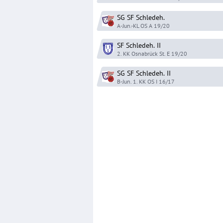
SG SF Schledeh.
A-Jun.-KL OS A
19/20
SF Schledeh.
II
2. KK Osnabrück St. E
19/20
SG SF Schledeh.
II
B-Jun. 1. KK OS I
16/17