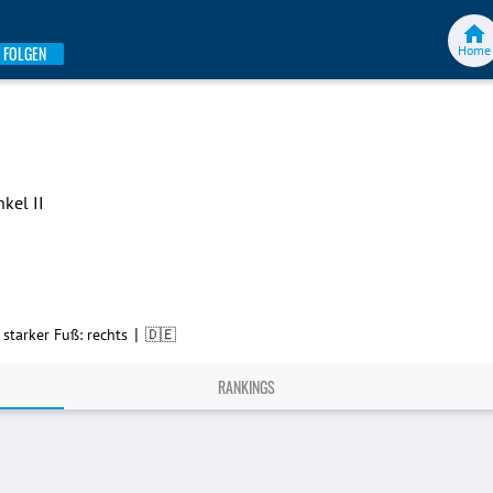
Home
FOLGEN
n
kel II
|
|
starker Fuß: rechts
🇩🇪
RANKINGS