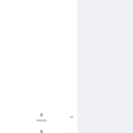
0
Assists
0