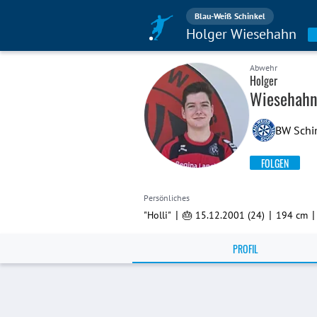
Blau-Weiß Schinkel
Holger Wiesehahn
Abwehr
Holger
Wiesehah
BW Schin
FOLGEN
Persönliches
|
|
"Holli"
🎂 15.12.2001 (24)
194 cm
PROFIL