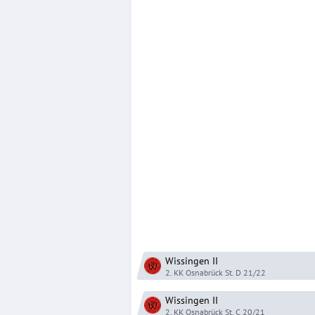
Wissingen
II
2. KK Osnabrück St. D
21/22
Wissingen
II
2. KK Osnabrück St. C
20/21