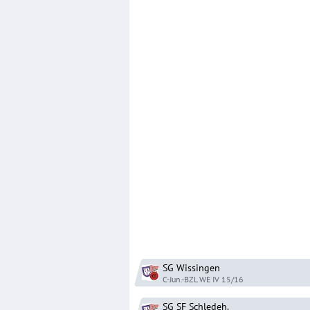
SG Wissingen
C-Jun.-BZL WE IV
15/16
SG SF Schledeh.