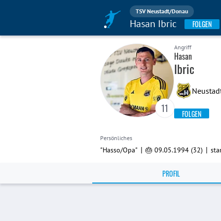
TSV Neustadt/Donau
Hasan Ibric
FOLGEN
Angriff
Hasan
Ibric
Neustad
11
FOLGEN
Persönliches
|
|
"Hasso/Opa"
🎂 09.05.1994 (32)
sta
PROFIL