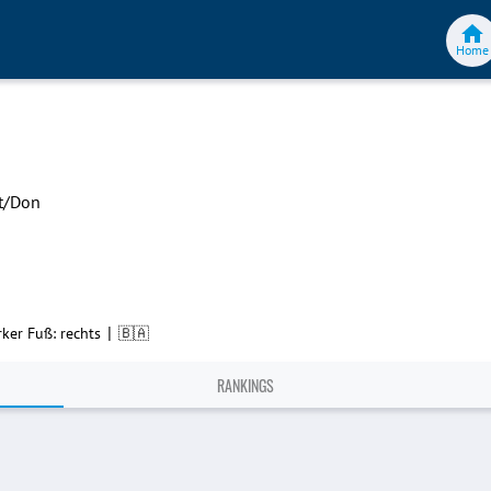
Home
t/Don
|
rker Fuß: rechts
🇧🇦
RANKINGS