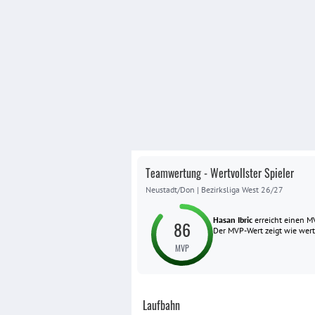
Teamwertung - Wertvollster Spieler
Neustadt/Don
|
Bezirksliga West 26/27
Hasan Ibric
erreicht einen 
86
Der MVP-Wert zeigt wie wertvo
MVP
Laufbahn