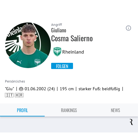
Angriff
Giuliano
Cosma Salierno
Rheinland
FOLGEN
Persönliches
|
|
|
|
"Giu"
🎂 01.06.2002 (24)
195 cm
starker Fuß: beidfüßig
🇮🇹 🇭🇷
PROFIL
RANKINGS
NEWS