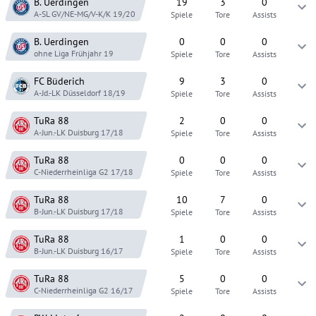
B. Uerdingen
19
3
0
A-SL GV/NE-MG/V-K/K
19/20
Spiele
Tore
Assists
B. Uerdingen
0
0
0
ohne Liga
Frühjahr 19
Spiele
Tore
Assists
FC Büderich
9
3
0
A-Jd.-LK Düsseldorf
18/19
Spiele
Tore
Assists
TuRa 88
2
0
0
A-Jun.-LK Duisburg
17/18
Spiele
Tore
Assists
TuRa 88
0
0
0
C-Niederrheinliga G2
17/18
Spiele
Tore
Assists
TuRa 88
10
7
0
B-Jun.-LK Duisburg
17/18
Spiele
Tore
Assists
TuRa 88
1
0
0
B-Jun.-LK Duisburg
16/17
Spiele
Tore
Assists
TuRa 88
5
0
0
C-Niederrheinliga G2
16/17
Spiele
Tore
Assists