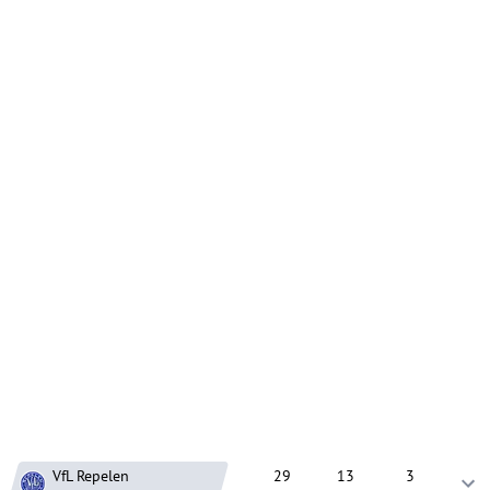
VfL Repelen
29
13
3