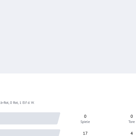
b-Rot, 0 Rot, 1 Elf d. W.
0
0
Spiele
Tore
17
4