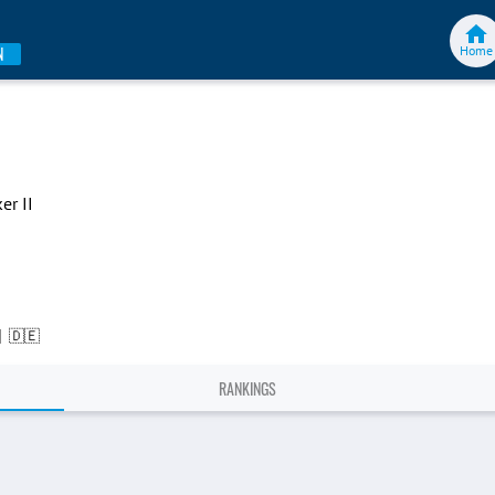
Home
N
er II
|
🇩🇪
RANKINGS