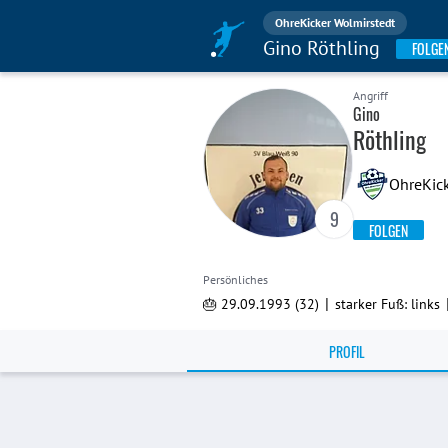
OhreKicker Wolmirstedt
Gino Röthling
FOLGE
Angriff
Gino
Röthling
OhreKick
9
FOLGEN
Persönliches
|
🎂 29.09.1993 (32)
starker Fuß: links
PROFIL