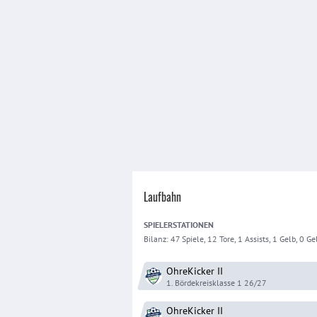
Laufbahn
SPIELER
STATIONEN
Bilanz:
47 Spiele, 12 Tore, 1 Assists, 1 Gelb, 0 Gel
OhreKicker
II
1. Bördekreisklasse 1
26/27
OhreKicker
II