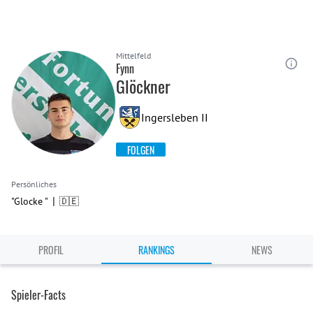
Mittelfeld
Fynn
Glöckner
Ingersleben II
FOLGEN
Persönliches
|
"Glocke "
🇩🇪
PROFIL
RANKINGS
NEWS
Spieler-Facts