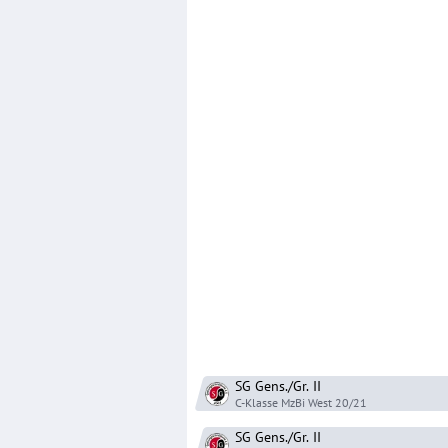
SG Gens./Gr.
II
C-Klasse MzBi West
20/21
SG Gens./Gr.
II