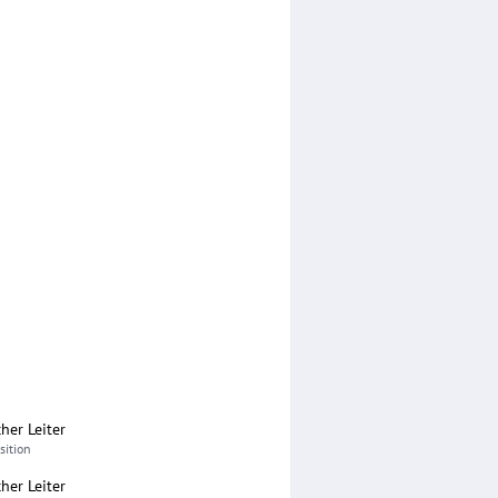
cher Leiter
sition
cher Leiter