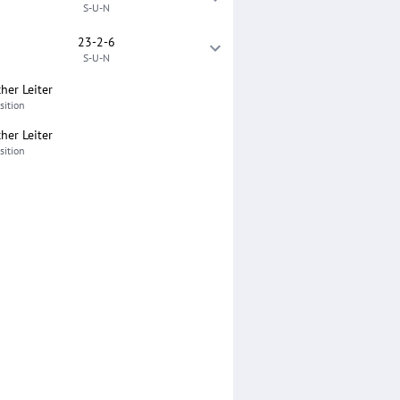
S-U-N
23-2-6
S-U-N
cher Leiter
sition
cher Leiter
sition