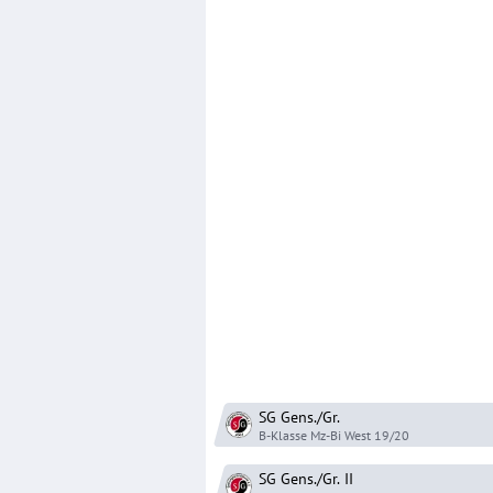
SG Gens./Gr.
B-Klasse Mz-Bi West
19/20
SG Gens./Gr.
II