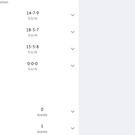
sition
14-7-9
S-U-N
18-3-7
S-U-N
15-3-8
S-U-N
0-0-0
S-U-N
0
Assists
5
Assists