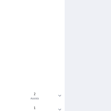
2
Assists
1