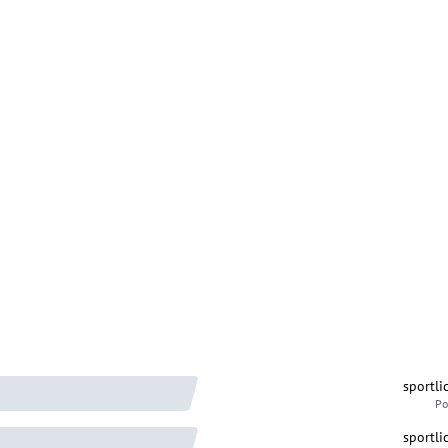
sportli
Po
sportli