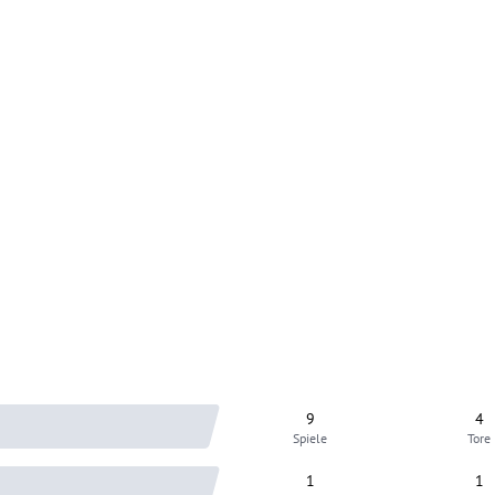
9
4
Spiele
Tore
1
1