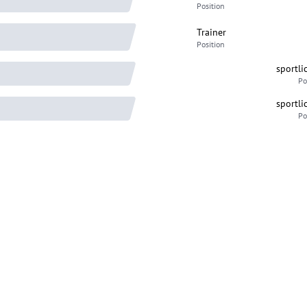
Position
Trainer
Position
sportli
Po
sportli
Po