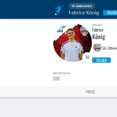
SF Güdesweiler
Fabrice König
FOLGE
Abwehr
Fabrice
König
SG Obere
10
FOLGEN
Persönliches
🇩🇪
PROFIL