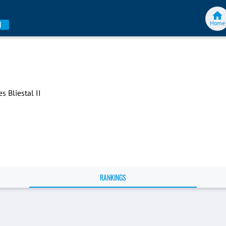
Home
N
s Bliestal II
RANKINGS