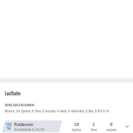
Laufbahn
SPIELER
STATIONEN
Bilanz:
56 Spiele, 8 Tore, 0 Assists, 4 Gelb, 0 Gelb-Rot, 0 Rot, 0 Elf d. W.
Putzbrunn
10
1
0
Kreisklasse 6
25/26
Spiele
Tore
Assists