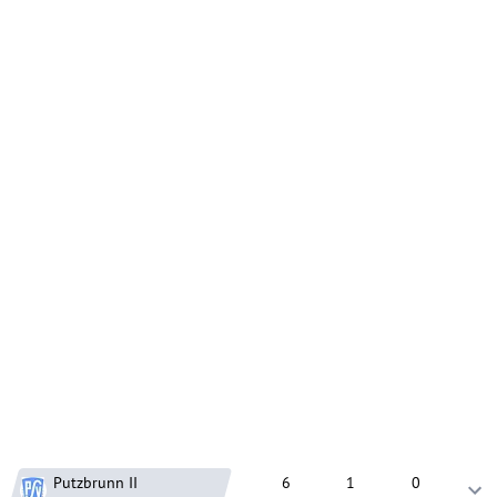
Putzbrunn
II
6
1
0