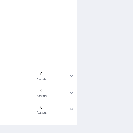
0
Assists
0
Assists
0
Assists