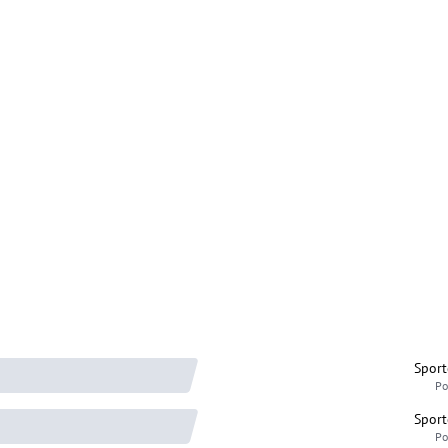
Sport
Po
Sport
Po