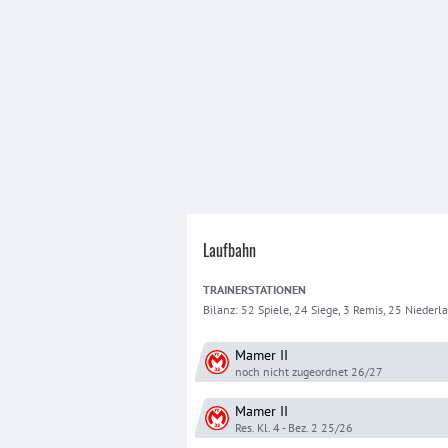
Laufbahn
TRAINER
STATIONEN
Bilanz:
52 Spiele, 24 Siege, 3 Remis, 25 Niederl
Mamer
II
noch nicht zugeordnet
26/27
Mamer
II
Res. Kl. 4 - Bez. 2
25/26