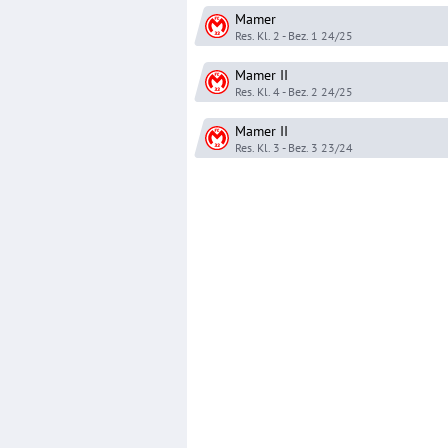
Mamer
Res. Kl. 2 - Bez. 1
24/25
Mamer
II
Res. Kl. 4 - Bez. 2
24/25
Mamer
II
Res. Kl. 3 - Bez. 3
23/24