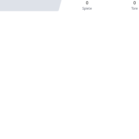
0
0
Spiele
Tore