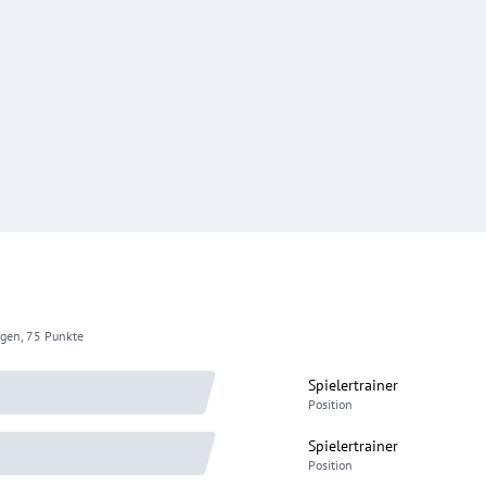
agen, 75 Punkte
Spielertrainer
Position
Spielertrainer
Position