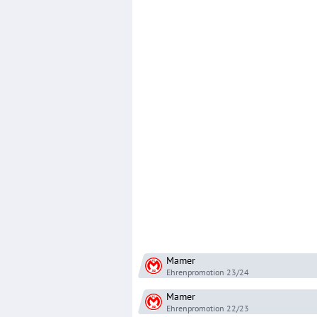
Mamer
Ehrenpromotion
23/24
Mamer
Ehrenpromotion
22/23