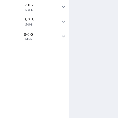
2-0-2
S-U-N
8-2-8
S-U-N
0-0-0
S-U-N