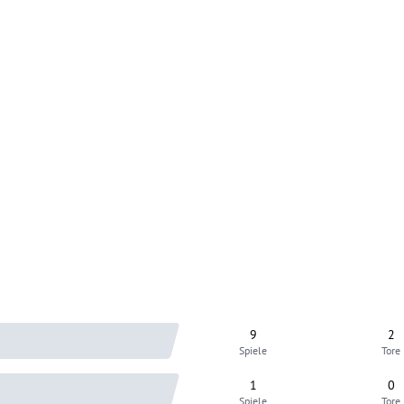
9
2
Spiele
Tore
1
0
Spiele
Tore