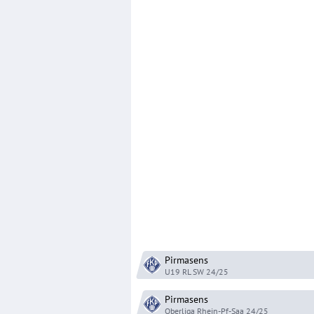
Pirmasens
U19 RL SW
24/25
Pirmasens
Oberliga Rhein-Pf-Saa
24/25