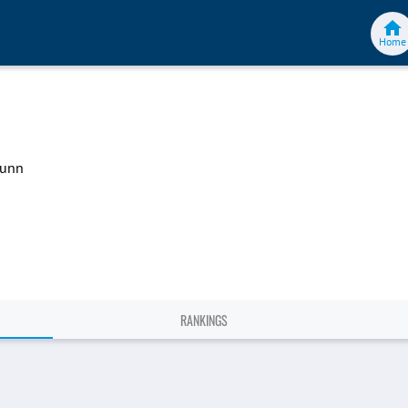
Home
runn
RANKINGS