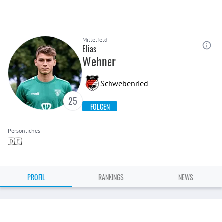
Mittelfeld
Elias
Wehner
Schwebenried
25
FOLGEN
Persönliches
🇩🇪
PROFIL
RANKINGS
NEWS