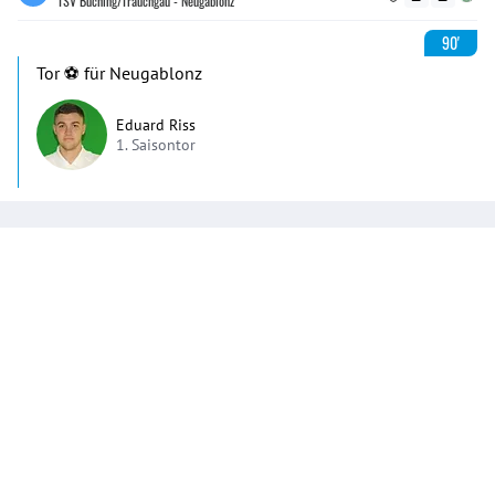
TSV Buching/Trauchgau - Neugablonz
90'
Tor ⚽️ für Neugablonz
Eduard Riss
1. Saisontor