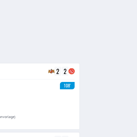
2
2
108'
sonvorlage)