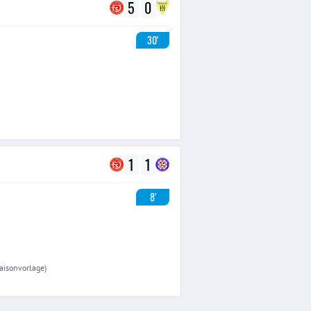
5
0
30'
1
1
8'
Saisonvorlage)