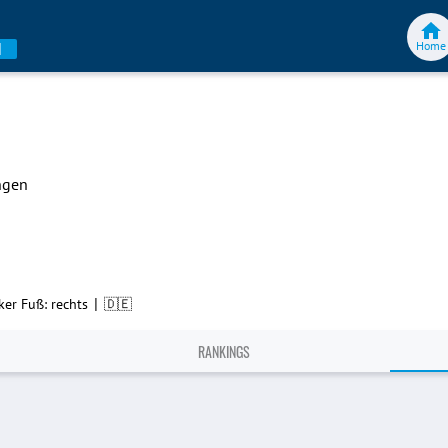
Home
N
ngen
|
ker Fuß: rechts
🇩🇪
RANKINGS