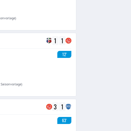
isonvorlage)
1
1
12'
. Saisonvorlage)
3
1
63'