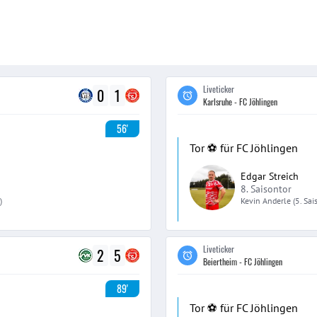
Liveticker
0
1
Karlsruhe - FC Jöhlingen
56'
Tor ⚽️ für FC Jöhlingen
Edgar Streich
8. Saisontor
)
Kevin
Anderle
(5. Sa
Liveticker
2
5
Beiertheim - FC Jöhlingen
89'
Tor ⚽️ für FC Jöhlingen