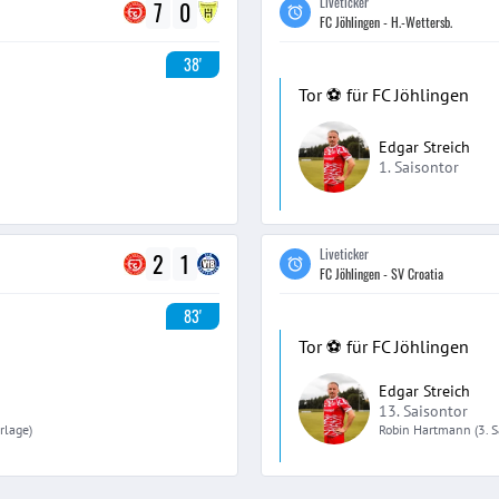
Liveticker
7
0
FC Jöhlingen - H.-Wettersb.
38'
Tor ⚽️ für FC Jöhlingen
Edgar Streich
1. Saisontor
Liveticker
2
1
FC Jöhlingen - SV Croatia
83'
Tor ⚽️ für FC Jöhlingen
Edgar Streich
13. Saisontor
rlage)
Robin
Hartmann
(3. 