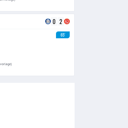
0
2
65'
nvorlage)