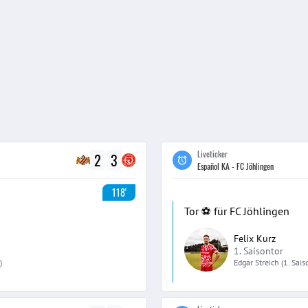
Liveticker
2
3
Español KA - FC Jöhlingen
118'
Tor ⚽️ für FC Jöhlingen
Felix Kurz
1. Saisontor
)
Edgar
Streich
(1. Sai