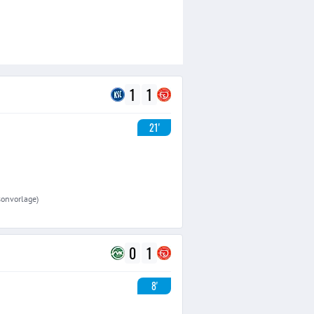
1
1
21'
isonvorlage)
0
1
8'