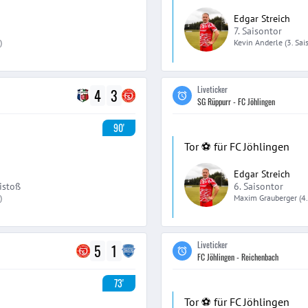
Edgar Streich
7. Saisontor
)
Kevin
Anderle
(3. Sa
Liveticker
4
3
SG Rüppurr - FC Jöhlingen
90'
Tor ⚽️ für FC Jöhlingen
Edgar Streich
istoß
6. Saisontor
)
Maxim
Grauberger
(4
Liveticker
5
1
FC Jöhlingen - Reichenbach
73'
Tor ⚽️ für FC Jöhlingen