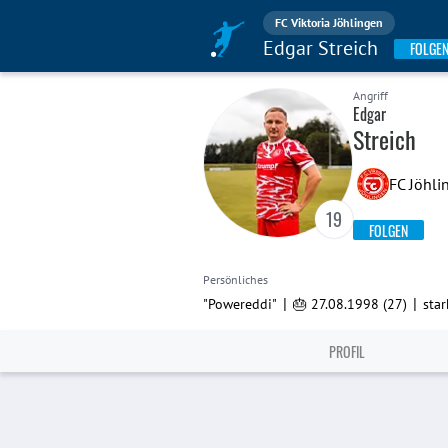
FC Viktoria Jöhlingen
Edgar Streich
FOLGE
Angriff
Edgar
Streich
FC Jöhli
19
FOLGEN
Persönliches
|
|
"Powereddi"
🎂 27.08.1998 (27)
star
PROFIL