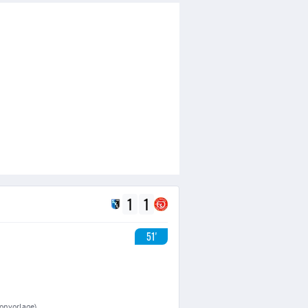
1
1
51'
sonvorlage)