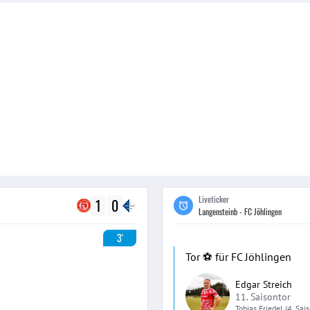
Liveticker
1
0
Langensteinb - FC Jöhlingen
3'
Tor ⚽️ für FC Jöhlingen
Edgar Streich
11. Saisontor
Tobias
Friedel
(4. Sai