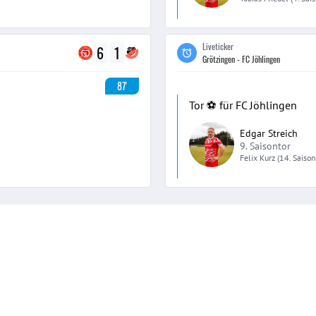
Liveticker
6
1
Grötzingen - FC Jöhlingen
87'
Tor ⚽️ für FC Jöhlingen
Edgar Streich
9. Saisontor
Felix
Kurz
(14. Saiso