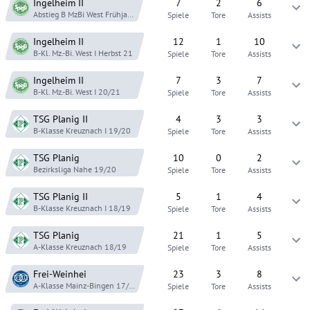
Ingelheim
II
7
2
6
Abstieg B MzBi West
Frühjahr 22
Spiele
Tore
Assists
Ingelheim
II
12
1
10
B-Kl. Mz.-Bi. West I
Herbst 21
Spiele
Tore
Assists
Ingelheim
II
7
3
7
B-Kl. Mz.-Bi. West I
20/21
Spiele
Tore
Assists
TSG Planig
II
4
3
3
B-Klasse Kreuznach I
19/20
Spiele
Tore
Assists
TSG Planig
10
0
2
Bezirksliga Nahe
19/20
Spiele
Tore
Assists
TSG Planig
II
5
1
4
B-Klasse Kreuznach I
18/19
Spiele
Tore
Assists
TSG Planig
21
1
5
A-Klasse Kreuznach
18/19
Spiele
Tore
Assists
Frei-Weinhei
23
3
8
A-Klasse Mainz-Bingen
17/18
Spiele
Tore
Assists