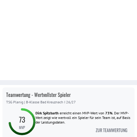
Teamwertung - Wertvollster Spieler
TSG Planig
|
B-Klasse Bad Kreuznach I 26/27
Dirk Spitzbarth
erreicht einen MVP-Wert von
73
%
.
Der MVP-
73
Wert zeigt wie wertvoll ein Spieler für sein Team ist, auf Basis
der Leistungsdaten.
MVP
ZUR TEAMWERTUNG