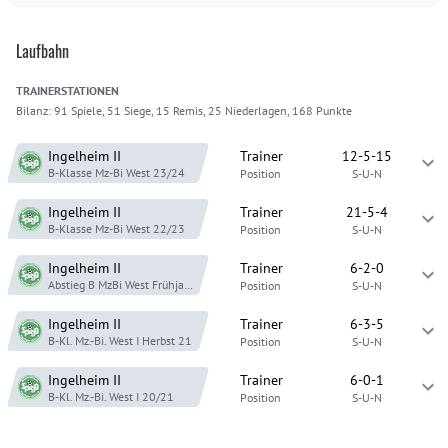
Laufbahn
TRAINER
STATIONEN
Bilanz:
91 Spiele, 51 Siege, 15 Remis, 25 Niederlagen, 168 Punkte
Ingelheim
II
Trainer
12-5-15
B-Klasse Mz-Bi West
23/24
Position
S-U-N
Ingelheim
II
Trainer
21-5-4
B-Klasse Mz-Bi West
22/23
Position
S-U-N
Ingelheim
II
Trainer
6-2-0
Abstieg B MzBi West
Frühjahr 22
Position
S-U-N
Ingelheim
II
Trainer
6-3-5
B-Kl. Mz.-Bi. West I
Herbst 21
Position
S-U-N
Ingelheim
II
Trainer
6-0-1
B-Kl. Mz.-Bi. West I
20/21
Position
S-U-N