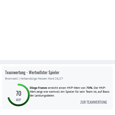
Teamwertung - Wertvollster Spieler
Bronnzell
|
Verbandsliga Hessen Nord 26/27
Diego Fromm
erreicht einen MVP-Wert von
70
%
.
Der MVP-
70
Wert zeigt wie wertvoll ein Spieler für sein Team ist, auf Basis
der Leistungsdaten.
MVP
ZUR TEAMWERTUNG