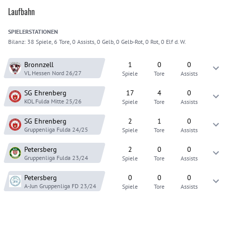
Laufbahn
SPIELER
STATIONEN
Bilanz:
38 Spiele, 6 Tore, 0 Assists, 0 Gelb, 0 Gelb-Rot, 0 Rot, 0 Elf d. W.
Bronnzell
1
0
0
VL Hessen Nord
26/27
Spiele
Tore
Assists
SG Ehrenberg
17
4
0
KOL Fulda Mitte
25/26
Spiele
Tore
Assists
SG Ehrenberg
2
1
0
Gruppenliga Fulda
24/25
Spiele
Tore
Assists
Petersberg
2
0
0
Gruppenliga Fulda
23/24
Spiele
Tore
Assists
Petersberg
0
0
0
A-Jun Gruppenliga FD
23/24
Spiele
Tore
Assists