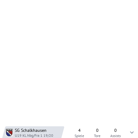
SG Schalkhausen
4
0
0
U19 KL Nbg/Fra 1
19/20
Spiele
Tore
Assists