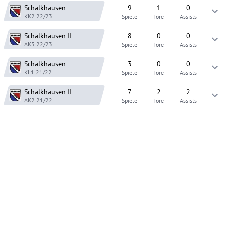
Schalkhausen
9
1
0
KK2
22/23
Spiele
Tore
Assists
Schalkhausen
II
8
0
0
AK3
22/23
Spiele
Tore
Assists
Schalkhausen
3
0
0
KL1
21/22
Spiele
Tore
Assists
Schalkhausen
II
7
2
2
AK2
21/22
Spiele
Tore
Assists