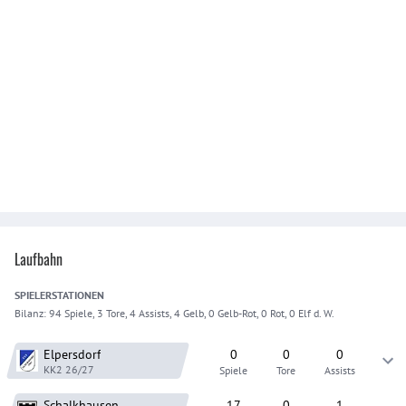
Laufbahn
SPIELER
STATIONEN
Bilanz:
94 Spiele, 3 Tore, 4 Assists, 4 Gelb, 0 Gelb-Rot, 0 Rot, 0 Elf d. W.
Elpersdorf
0
0
0
KK2
26/27
Spiele
Tore
Assists
Schalkhausen
17
0
1