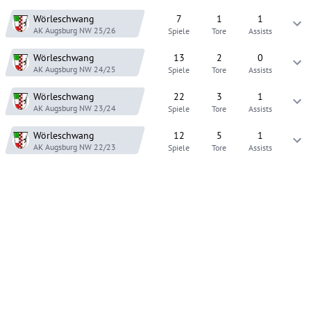
Wörleschwang
7
1
1
AK Augsburg NW
25/26
Spiele
Tore
Assists
Wörleschwang
13
2
0
AK Augsburg NW
24/25
Spiele
Tore
Assists
Wörleschwang
22
3
1
AK Augsburg NW
23/24
Spiele
Tore
Assists
Wörleschwang
12
5
1
AK Augsburg NW
22/23
Spiele
Tore
Assists