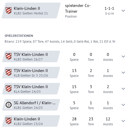
spielender Co-
Klein-Linden
II
1-1-1
Trainer
KLB2 Gießen
Herbst 21
S-U-N
Position
SPIELER
STATIONEN
Bilanz:
219 Spiele, 87 Tore, 47 Assists, 14 Gelb, 0 Gelb-Rot, 1 Rot, 21 Elf d. W.
TSV Klein-Linden
II
0
0
0
KLB2 Gießen
26/27
Spiele
Tore
Assists
TSV Klein-Linden
II
13
2
1
KLB Gießen Gr. 3
25/26
Spiele
Tore
Assists
TSV Klein-Linden
II
15
3
2
KLA Gießen
24/25
Spiele
Tore
Assists
SG Allendorf I / Klein-Linden III
5
1
1
KLB1 Gießen
24/25
Spiele
Tore
Assists
Klein-Linden
II
28
23
12
KLB2 Gießen
23/24
Spiele
Tore
Assists