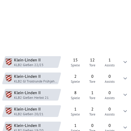
Klein-Linden
II
15
12
1
KLB2 Gießen
22/23
Spiele
Tore
Assists
Klein-Linden
II
2
0
0
KLB2 GI Trostrunde
Frühjahr 22
Spiele
Tore
Assists
Klein-Linden
II
8
1
0
KLB2 Gießen
Herbst 21
Spiele
Tore
Assists
Klein-Linden
II
1
2
0
KLB2 Gießen
20/21
Spiele
Tore
Assists
Klein-Linden
II
1
0
0
KLB2 Gießen
19/20
Spiele
Tore
Assists