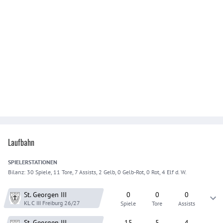
Laufbahn
SPIELER
STATIONEN
Bilanz:
30 Spiele, 11 Tore, 7 Assists, 2 Gelb, 0 Gelb-Rot, 0 Rot, 4 Elf d. W.
St. Georgen
III
0
0
0
KL C III Freiburg
26/27
Spiele
Tore
Assists
St. Georgen
III
15
5
4