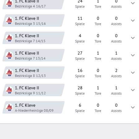
1. FC Kleve
II
24
1
0
Bezirksliga 4
16/17
Spiele
Tore
Assists
1. FC Kleve
II
11
0
0
Bezirksliga 3
15/16
Spiele
Tore
Assists
1. FC Kleve
II
4
0
0
Bezirksliga 7
14/15
Spiele
Tore
Assists
1. FC Kleve
II
27
1
1
Bezirksliga 7
13/14
Spiele
Tore
Assists
1. FC Kleve
II
16
0
2
Bezirksliga 8
12/13
Spiele
Tore
Assists
1. FC Kleve
II
28
1
1
Bezirksliga 9
11/12
Spiele
Tore
Assists
1. FC Kleve
6
0
0
A-Niederrheinliga
08/09
Spiele
Tore
Assists