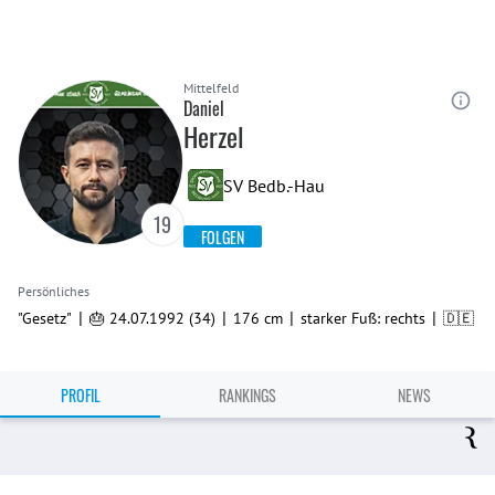
Mittelfeld
Daniel
Herzel
SV Bedb.-Hau
19
FOLGEN
Persönliches
|
|
|
|
"Gesetz"
🎂 24.07.1992 (34)
176 cm
starker Fuß: rechts
🇩🇪
PROFIL
RANKINGS
NEWS