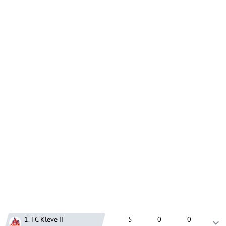
1. FC Kleve
II
5
0
0