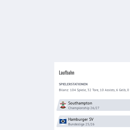
Laufbahn
SPIELER
STATIONEN
Bilanz:
104 Spiele, 32 Tore, 10 Assists, 6 Gelb, 0 
Southampton
Championship
26/27
Hamburger SV
Bundesliga
25/26