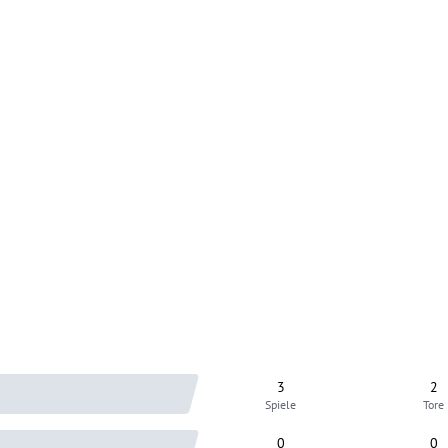
3
2
Spiele
Tore
0
0