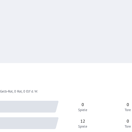
Gelb-Rot, 0 Rot, 0 Elf d. W.
0
0
Spiele
Tore
12
0
Spiele
Tore