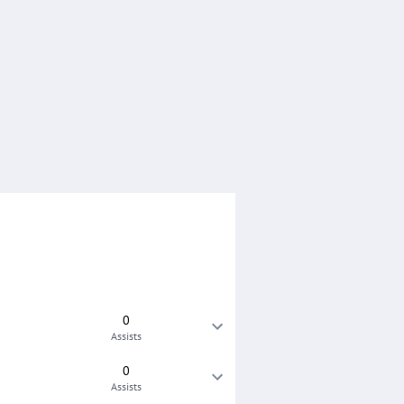
0
Assists
0
Assists