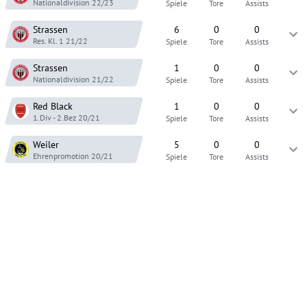
Nationaldivision
22/23
Spiele
Tore
Assists
Strassen
6
0
0
Res. Kl. 1
21/22
Spiele
Tore
Assists
Strassen
1
0
0
Nationaldivision
21/22
Spiele
Tore
Assists
Red Black
1
0
0
1.Div - 2.Bez
20/21
Spiele
Tore
Assists
Weiler
5
0
0
Ehrenpromotion
20/21
Spiele
Tore
Assists