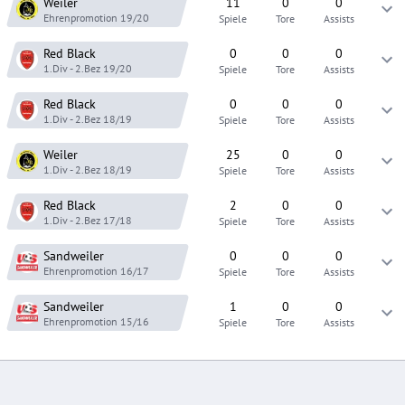
Weiler
11
0
0
Ehrenpromotion
19/20
Spiele
Tore
Assists
Red Black
0
0
0
1.Div - 2.Bez
19/20
Spiele
Tore
Assists
Red Black
0
0
0
1.Div - 2.Bez
18/19
Spiele
Tore
Assists
Weiler
25
0
0
1.Div - 2.Bez
18/19
Spiele
Tore
Assists
Red Black
2
0
0
1.Div - 2.Bez
17/18
Spiele
Tore
Assists
Sandweiler
0
0
0
Ehrenpromotion
16/17
Spiele
Tore
Assists
Sandweiler
1
0
0
Ehrenpromotion
15/16
Spiele
Tore
Assists