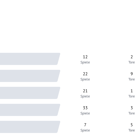
12
2
Spiele
Tore
22
9
Spiele
Tore
21
1
Spiele
Tore
33
3
Spiele
Tore
7
5
Spiele
Tore