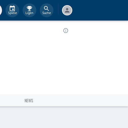
Spiele
Ligen
Suche
NEWS