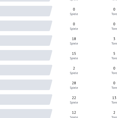
0
0
Spiele
Tore
0
0
Spiele
Tore
18
3
Spiele
Tore
15
5
Spiele
Tore
2
0
Spiele
Tore
28
0
Spiele
Tore
22
13
Spiele
Tore
12
2
Spiele
Tore