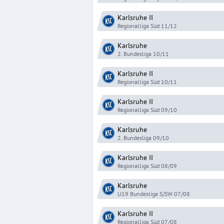
Karlsruhe
II
Regionalliga Süd
11/12
Karlsruhe
2. Bundesliga
10/11
Karlsruhe
II
Regionalliga Süd
10/11
Karlsruhe
II
Regionalliga Süd
09/10
Karlsruhe
2. Bundesliga
09/10
Karlsruhe
II
Regionalliga Süd
08/09
Karlsruhe
U19 Bundesliga S/SW
07/08
Karlsruhe
II
Regionalliga Süd
07/08