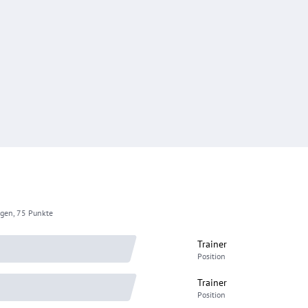
agen, 75 Punkte
Trainer
Position
Trainer
Position