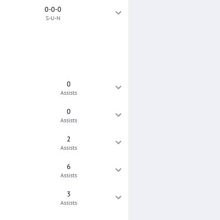
0-0-0
S-U-N
0
Assists
0
Assists
2
Assists
6
Assists
3
Assists