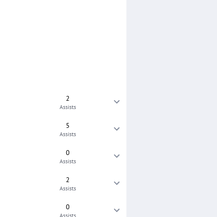
2
Assists
5
Assists
0
Assists
2
Assists
0
Assists