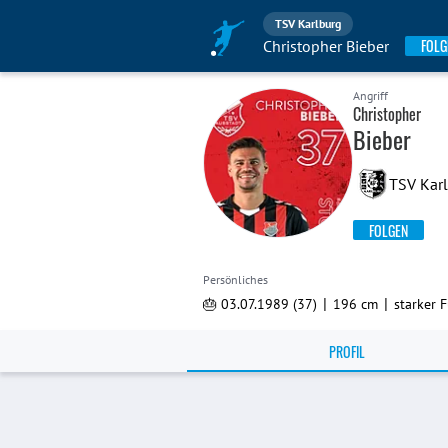
TSV Karlburg
FOLG
Christopher Bieber
Angriff
Christopher
Bieber
TSV Kar
FOLGEN
Persönliches
|
|
🎂 03.07.1989 (37)
196 cm
starker F
PROFIL