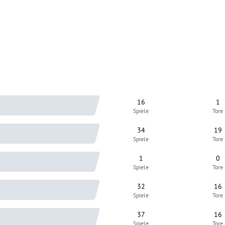
16
1
Spiele
Tore
34
19
Spiele
Tore
1
0
Spiele
Tore
32
16
Spiele
Tore
37
16
Spiele
Tore