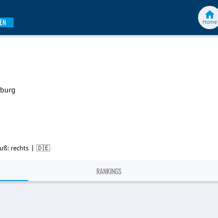
EN
Home
lburg
|
uß: rechts
🇩🇪
RANKINGS