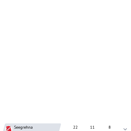
Seegrehna
22
11
8