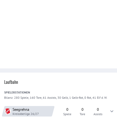
Laufbahn
SPIELER
STATIONEN
Bilanz:
280 Spiele, 160 Tore, 61 Assists, 30 Gelb, 1 Gelb-Rot, 0 Rot, 41 Elf d. W.
Seegrehna
0
0
0
Kreisoberliga
26/27
Spiele
Tore
Assists