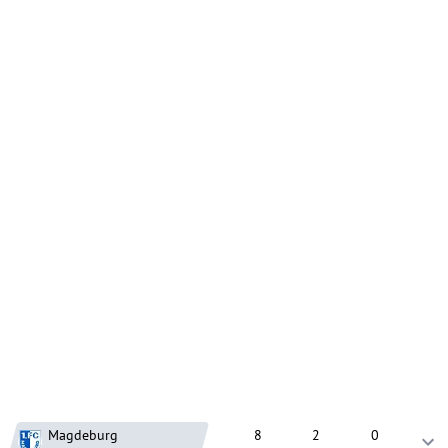
Magdeburg
8
2
0