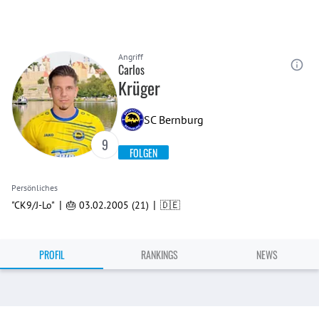
Angriff
Carlos
Krüger
SC Bernburg
9
FOLGEN
Persönliches
|
|
"CK9/J-Lo"
🎂 03.02.2005 (21)
🇩🇪
PROFIL
RANKINGS
NEWS