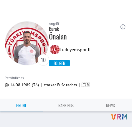
Angriff
Burak
Önalan
Türkiyemspor II
10
FOLGEN
Persönliches
|
|
🎂 14.08.1989 (36)
starker Fuß: rechts
🇹🇷
PROFIL
RANKINGS
NEWS