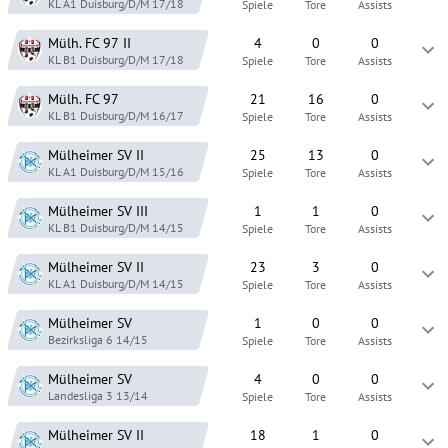
KL A1 Duisburg/D/M
17/18
Spiele
Tore
Assists
Mülh. FC 97
II
4
0
0
KL B1 Duisburg/D/M
17/18
Spiele
Tore
Assists
Mülh. FC 97
21
16
0
KL B1 Duisburg/D/M
16/17
Spiele
Tore
Assists
Mülheimer SV
II
25
13
0
KL A1 Duisburg/D/M
15/16
Spiele
Tore
Assists
Mülheimer SV
III
1
1
0
KL B1 Duisburg/D/M
14/15
Spiele
Tore
Assists
Mülheimer SV
II
23
3
0
KL A1 Duisburg/D/M
14/15
Spiele
Tore
Assists
Mülheimer SV
1
0
0
Bezirksliga 6
14/15
Spiele
Tore
Assists
Mülheimer SV
4
0
0
Landesliga 3
13/14
Spiele
Tore
Assists
Mülheimer SV
II
18
1
0