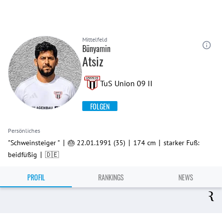
Mittelfeld
Bünyamin
Atsiz
TuS Union 09 II
FOLGEN
Persönliches
|
|
|
"Schweinsteiger "
🎂 22.01.1991 (35)
174 cm
starker Fuß:
|
beidfüßig
🇩🇪
PROFIL
RANKINGS
NEWS