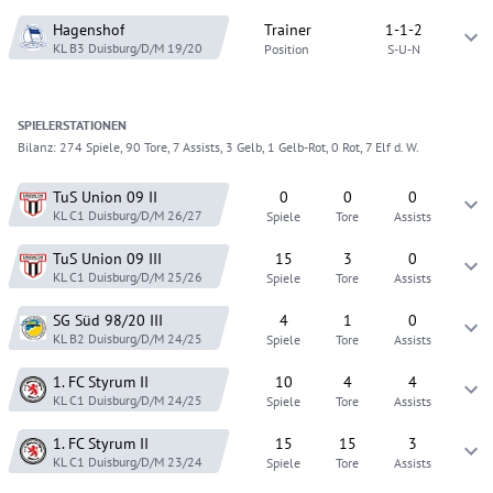
Hagenshof
Trainer
1-1-2
KL B3 Duisburg/D/M
19/20
Position
S-U-N
SPIELER
STATIONEN
Bilanz:
274 Spiele, 90 Tore, 7 Assists, 3 Gelb, 1 Gelb-Rot, 0 Rot, 7 Elf d. W.
TuS Union 09
II
0
0
0
KL C1 Duisburg/D/M
26/27
Spiele
Tore
Assists
TuS Union 09
III
15
3
0
KL C1 Duisburg/D/M
25/26
Spiele
Tore
Assists
SG Süd 98/20
III
4
1
0
KL B2 Duisburg/D/M
24/25
Spiele
Tore
Assists
1. FC Styrum
II
10
4
4
KL C1 Duisburg/D/M
24/25
Spiele
Tore
Assists
1. FC Styrum
II
15
15
3
KL C1 Duisburg/D/M
23/24
Spiele
Tore
Assists