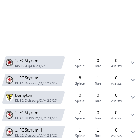
1. FC Styrum
1
0
0
Bezirksliga 6
23/24
Spiele
Tore
Assists
1. FC Styrum
8
1
0
KL A1 Duisburg/D/M
22/23
Spiele
Tore
Assists
Dümpten
0
0
0
KL B2 Duisburg/D/M
22/23
Spiele
Tore
Assists
1. FC Styrum
7
0
0
KL A1 Duisburg/D/M
21/22
Spiele
Tore
Assists
1. FC Styrum
II
1
1
0
KL C1 Duisburg/D/M
21/22
Spiele
Tore
Assists