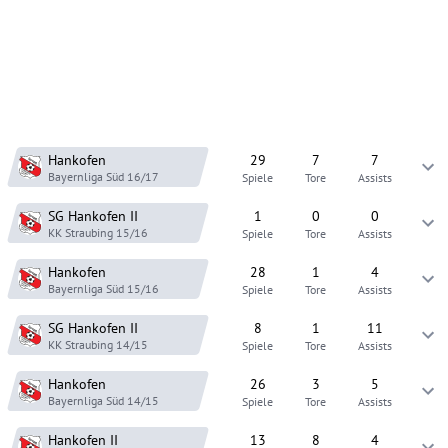
Hankofen
29
7
7
Bayernliga Süd
16/17
Spiele
Tore
Assists
SG Hankofen
II
1
0
0
KK Straubing
15/16
Spiele
Tore
Assists
Hankofen
28
1
4
Bayernliga Süd
15/16
Spiele
Tore
Assists
SG Hankofen
II
8
1
11
KK Straubing
14/15
Spiele
Tore
Assists
Hankofen
26
3
5
Bayernliga Süd
14/15
Spiele
Tore
Assists
Hankofen
II
13
8
4