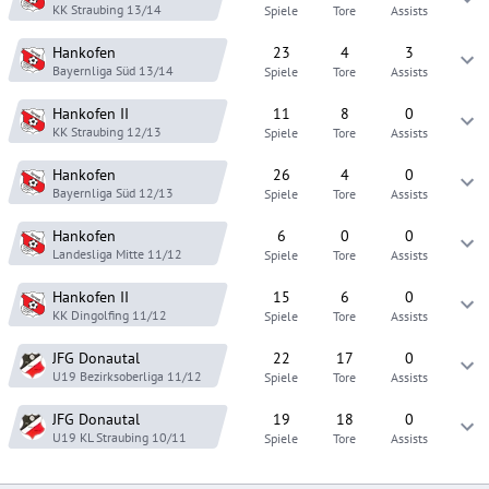
KK Straubing
13/14
Spiele
Tore
Assists
Hankofen
23
4
3
Bayernliga Süd
13/14
Spiele
Tore
Assists
Hankofen
II
11
8
0
KK Straubing
12/13
Spiele
Tore
Assists
Hankofen
26
4
0
Bayernliga Süd
12/13
Spiele
Tore
Assists
Hankofen
6
0
0
Landesliga Mitte
11/12
Spiele
Tore
Assists
Hankofen
II
15
6
0
KK Dingolfing
11/12
Spiele
Tore
Assists
JFG Donautal
22
17
0
U19 Bezirksoberliga
11/12
Spiele
Tore
Assists
JFG Donautal
19
18
0
U19 KL Straubing
10/11
Spiele
Tore
Assists