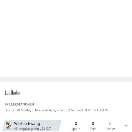
Laufbahn
SPIELER
STATIONEN
Bilanz:
39 Spiele, 5 Tore, 6 Assists, 2 Gelb, 0 Gelb-Rot, 0 Rot, 5 Elf d. W.
Wörleschwang
0
0
0
AK Augsburg West
26/27
Spiele
Tore
Assists