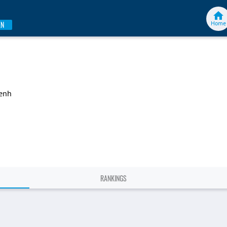
Home
EN
zenh
RANKINGS