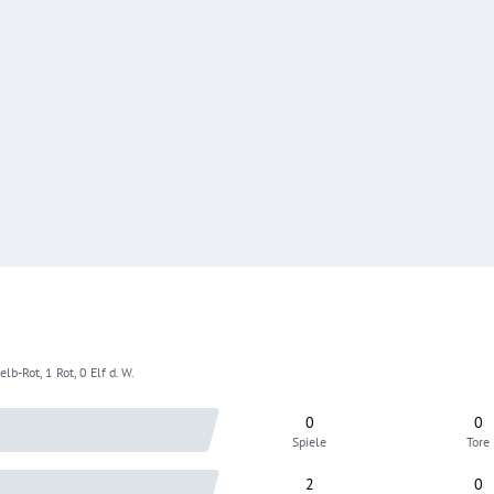
lb-Rot, 1 Rot, 0 Elf d. W.
0
0
Spiele
Tore
2
0