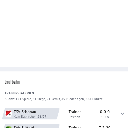
Laufbahn
TRAINER
STATIONEN
Bilanz:
151 Spiele, 81 Siege, 21 Remis, 49 Niederlagen, 264 Punkte
TSV Schönau
Trainer
0-0-0
KL A Euskirchen
26/27
Position
S-U-N
SpV Flittard
Trainer
7-2-20