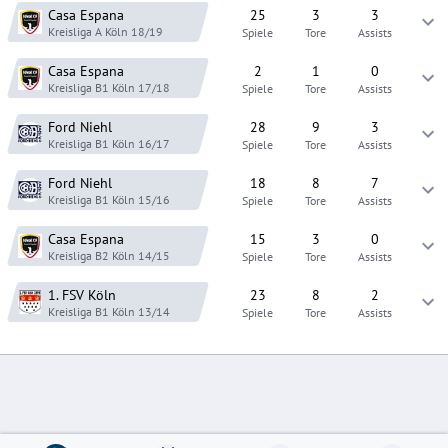
Casa Espana
25
3
3
Kreisliga A Köln
18/19
Spiele
Tore
Assists
Casa Espana
2
1
0
Kreisliga B1 Köln
17/18
Spiele
Tore
Assists
Ford Niehl
28
9
3
Kreisliga B1 Köln
16/17
Spiele
Tore
Assists
Ford Niehl
18
8
7
Kreisliga B1 Köln
15/16
Spiele
Tore
Assists
Casa Espana
15
3
0
Kreisliga B2 Köln
14/15
Spiele
Tore
Assists
1. FSV Köln
23
8
2
Kreisliga B1 Köln
13/14
Spiele
Tore
Assists