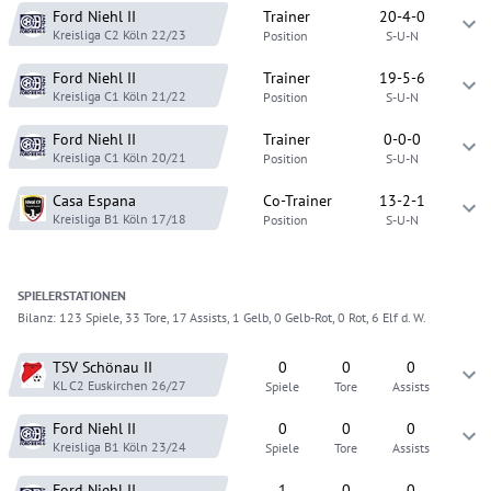
Ford Niehl
II
Trainer
20-4-0
Kreisliga C2 Köln
22/23
Position
S-U-N
Ford Niehl
II
Trainer
19-5-6
Kreisliga C1 Köln
21/22
Position
S-U-N
Ford Niehl
II
Trainer
0-0-0
Kreisliga C1 Köln
20/21
Position
S-U-N
Casa Espana
Co-Trainer
13-2-1
Kreisliga B1 Köln
17/18
Position
S-U-N
SPIELER
STATIONEN
Bilanz:
123 Spiele, 33 Tore, 17 Assists, 1 Gelb, 0 Gelb-Rot, 0 Rot, 6 Elf d. W.
TSV Schönau
II
0
0
0
KL C2 Euskirchen
26/27
Spiele
Tore
Assists
Ford Niehl
II
0
0
0
Kreisliga B1 Köln
23/24
Spiele
Tore
Assists
Ford Niehl
II
1
0
0