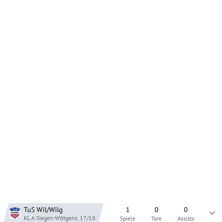
TuS Wil/Wilg
1
0
0
KL A Siegen-Wittgens.
17/18
Spiele
Tore
Assists