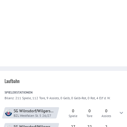
Laufbahn
SPIELER
STATIONEN
Bilanz:
211 Spiele, 112 Tore, 9 Assists, 0 Gelb, 0 Gelb-Rot, 0 Rot, 4 Elf d. W.
SG Wilnsdorf/Wilgersdorf/Wilden
0
0
0
BZL Westfalen St. 5
26/27
Spiele
Tore
Assists
SG Wilnsdorf/Wilgersdorf/Wilden
27
22
2