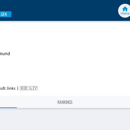
Home
LGEN
tmund
|
Fuß: links
🇩🇪 🇱🇾
RANKINGS