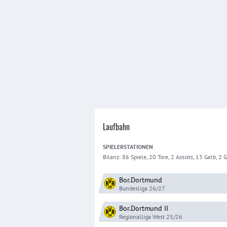
Laufbahn
SPIELER
STATIONEN
Bilanz:
86 Spiele, 20 Tore, 2 Assists, 13 Gelb, 2 Ge
Bor.Dortmund
Bundesliga
26/27
Bor.Dortmund
II
Regionalliga West
25/26