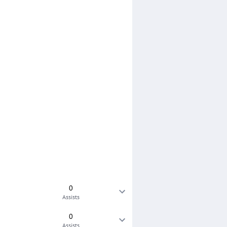
0
Assists
0
Assists