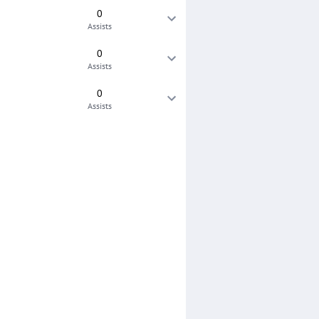
0
Assists
0
Assists
0
Assists