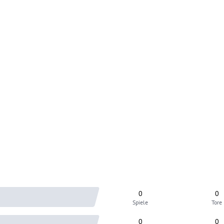
0
0
Spiele
Tore
0
0