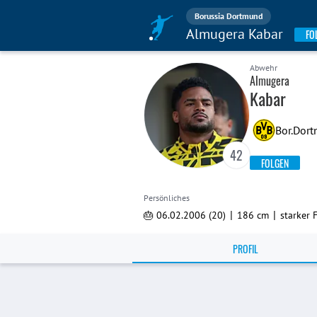
Borussia Dortmund
Almugera Kabar
FO
Abwehr
Almugera
Kabar
Bor.Dor
42
FOLGEN
Persönliches
|
|
🎂 06.02.2006 (20)
186 cm
starker 
PROFIL