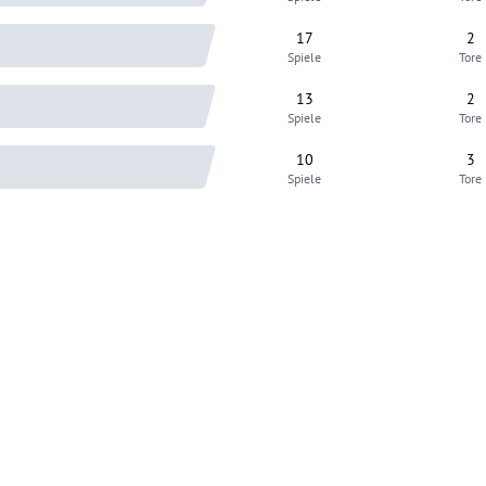
17
2
Spiele
Tore
13
2
Spiele
Tore
10
3
Spiele
Tore