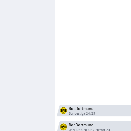
Bor.Dortmund
Bundesliga
24/25
Bor.Dortmund
U19-DFB-NL Gr. C
Herbst 24