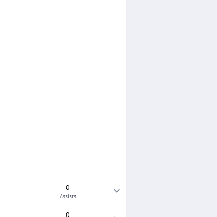
0
Assists
0