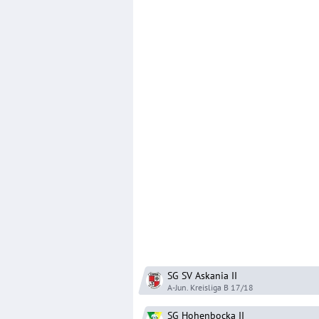
SG SV Askania
II
A-Jun. Kreisliga B
17/18
SG Hohenbocka
II