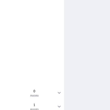
0
Assists
1
Assists