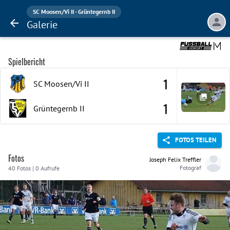
SC Moosen/Vi II - Grüntegernb II
Galerie
Spielbericht
1
SC Moosen/Vi
II
1
Grüntegernb
II
FOTOS TEILEN
Fotos
Joseph Felix Treffler
Fotograf
40 Fotos | 0 Aufrufe