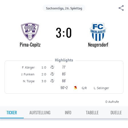
Sachsenliga, 26. Spieltag
3
:
0
Pirna-Copitz
Neugersdorf
Highlights
77'
F. Kärger
1:0
85'
J. Funken
2:0
88'
N. Türpe
3:0
90'+2
G/R
L. Selinger
0
Aufrufe
TICKER
AUFSTELLUNG
INFO
TABELLE
DUELLE