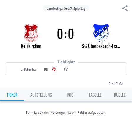
Landesliga Ost, 7. Spieltag
0
:
0
Reiskirchen
SG Oberbexbach-Frankenholz
Highlights
88'
L. Schmitz
FE
0
Aufrufe
TICKER
AUFSTELLUNG
INFO
TABELLE
DUELLE
Beim Laden der Meldungen ist ein Fehler aufgetreten.