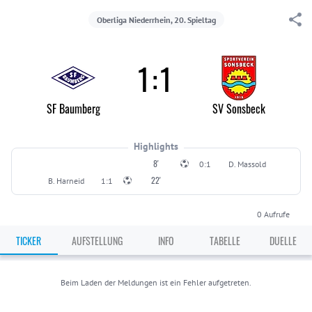
Oberliga Niederrhein, 20. Spieltag
1
:
1
SF Baumberg
SV Sonsbeck
Highlights
8'
0:1
D. Massold
22'
B. Harneid
1:1
0
Aufrufe
TICKER
AUFSTELLUNG
INFO
TABELLE
DUELLE
Beim Laden der Meldungen ist ein Fehler aufgetreten.