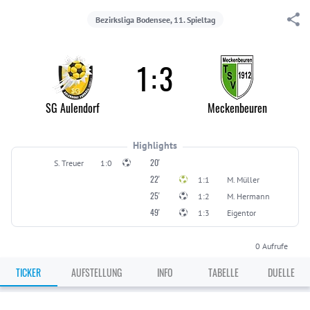
Bezirksliga Bodensee, 11. Spieltag
1
:
3
SG Aulendorf
Meckenbeuren
Highlights
20'
S. Treuer
1:0
22'
1:1
M. Müller
25'
1:2
M. Hermann
49'
1:3
Eigentor
0
Aufrufe
TICKER
AUFSTELLUNG
INFO
TABELLE
DUELLE