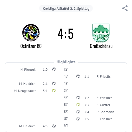
Kreisliga A Staffel 2, 2. Spieltag
4
:
5
Ostritzer BC
Großschönau
Highlights
12'
N. Piontek
1:0
15'
1:1
F. Frieslich
17'
M. Heidrich
2:1
35'
M. Neugebauer
3:1
45'
3:2
F. Frieslich
62'
3:3
F. Güttler
66'
3:4
P. Bohmann
87'
3:5
F. Frieslich
90'
M. Heidrich
4:5