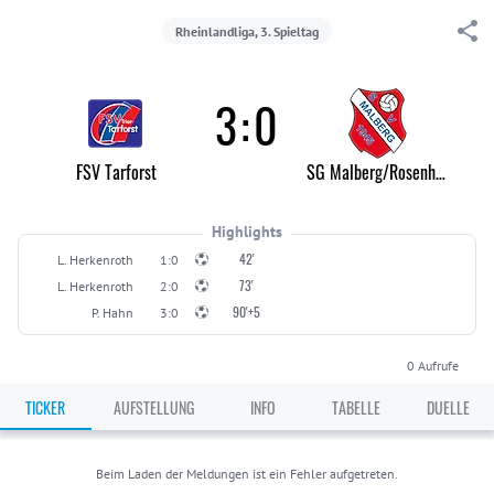
Rheinlandliga, 3. Spieltag
3
:
0
FSV Tarforst
SG Malberg/Rosenheim
Highlights
42'
L. Herkenroth
1:0
73'
L. Herkenroth
2:0
90'+5
P. Hahn
3:0
0
Aufrufe
TICKER
AUFSTELLUNG
INFO
TABELLE
DUELLE
Beim Laden der Meldungen ist ein Fehler aufgetreten.