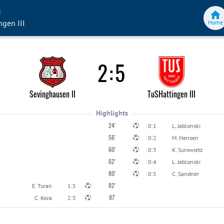
ngen III
Home
2
:
5
Sevinghausen II
TuSHattingen III
Highlights
24'
0:1
L. Jablonski
56'
0:2
M. Hensen
60'
0:3
K. Surowietz
62'
0:4
L. Jablonski
80'
0:5
C. Sandner
82'
E. Turan
1:5
87'
C. Koca
2:5